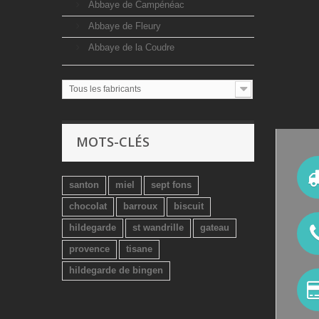
Abbaye de Campénéac
Abbaye de Fleury
Abbaye de la Coudre
Tous les fabricants
MOTS-CLÉS
santon
miel
sept fons
chocolat
barroux
biscuit
hildegarde
st wandrille
gateau
provence
tisane
hildegarde de bingen