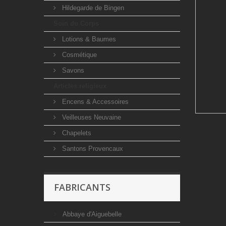
Hildegarde de Bingen
Soin du Corps
Lotions & Baumes
Cosmétique
Savons
Articles religieux
Encens & Accessoires
Veilleuses Neuvaine
Chapelets
Santons Provencaux
FABRICANTS
Abbaye d'Aiguebelle