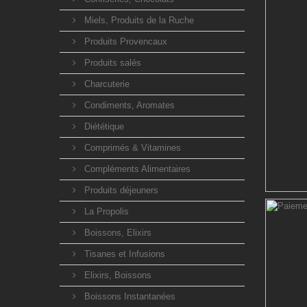
Miels, Produits de la Ruche
Produits Provencaux
Produits salés
Charcuterie
Condiments, Aromates
Diététique
Comprimés & Vitamines
Compléments Alimentaires
Produits déjeuners
La Propolis
Boissons, Elixirs
Tisanes et Infusions
Elixirs, Boissons
Boissons Instantanées