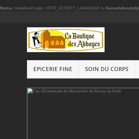
Notice
: Undefined index: HTTP_ACCEPT_LANGUAGE in
/home/laboutiqf
EPICERIE FINE
SOIN DU CORPS