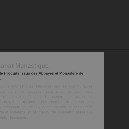
sanat Monastique.
de Produits issus des Abbayes et Monastère de
.
oduits
monastiques
fabriqués par les communautés
euses dans les abbayes, sont reconnus pour leurs
s irréprochables résultant d'un savoir-faire très ancien.
du travail des moines et des moniales, la vente de ces
ts artisanaux assure aux communautés les ressources
vre et entretenir les bâtiments très souvent classés aux
nts Historiques.