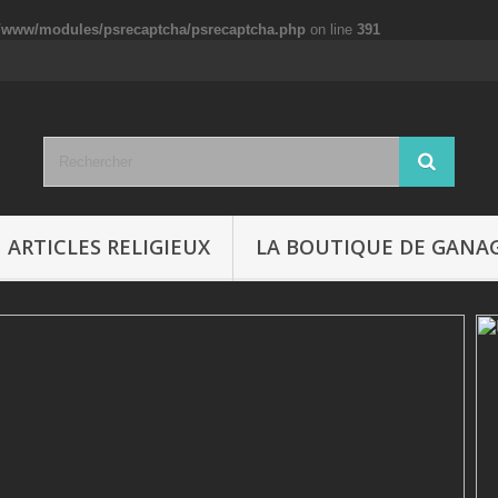
p/www/modules/psrecaptcha/psrecaptcha.php
on line
391
ARTICLES RELIGIEUX
LA BOUTIQUE DE GANA