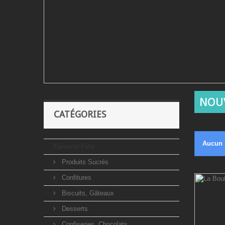
NOU
CATÉGORIES
Aucun n
Epicerie Fine
Produits Sucrés
Confitures
Biscuits, Gâteaux
Desserts
Confiseries, Chocolats