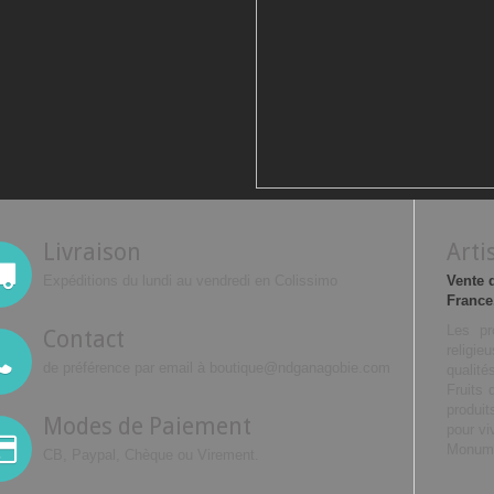
Livraison
Arti
Expéditions du lundi au vendredi en Colissimo
Vente 
France
Les pr
Contact
religi
de préférence par email à boutique@ndganagobie.com
qualité
Fruits 
produi
Modes de Paiement
pour vi
Monume
CB, Paypal, Chèque ou Virement.