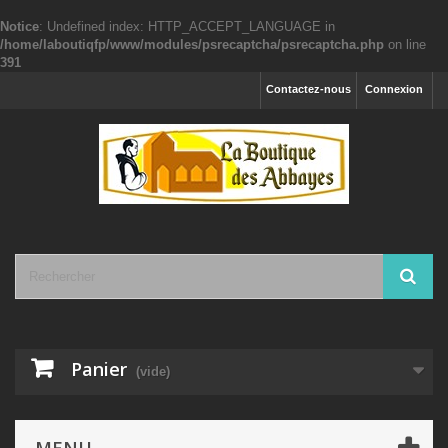
Notice
: Undefined index: HTTP_ACCEPT_LANGUAGE in
/home/laboutiqfp/www/modules/psrecaptcha/psrecaptcha.php
on line
391
Contactez-nous
Connexion
Panier
(vide)