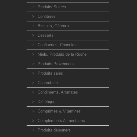
Produits Sucrés
Confitures
Biscuits, Gâteaux
Desserts
Confiseries, Chocolats
Miels, Produits de la Ruche
Produits Provencaux
Produits salés
Charcuterie
Condiments, Aromates
Diététique
Comprimés & Vitamines
Compléments Alimentaires
Produits déjeuners