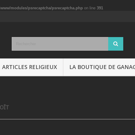
p/www/modules/psrecaptcha/psrecaptcha.php
on line
391
ARTICLES RELIGIEUX
LA BOUTIQUE DE GANA
NOÎT