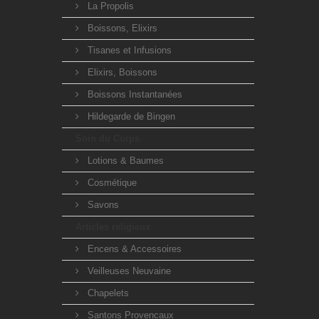
La Propolis
Boissons, Elixirs
Tisanes et Infusions
Elixirs, Boissons
Boissons Instantanées
Hildegarde de Bingen
Soin du Corps
Lotions & Baumes
Cosmétique
Savons
Articles religieux
Encens & Accessoires
Veilleuses Neuvaine
Chapelets
Santons Provencaux