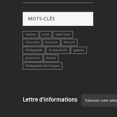
MOTS-CLÉS
santon
miel
sept fons
chocolat
barroux
biscuit
hildegarde
st wandrille
gateau
provence
tisane
hildegarde de bingen
Lettre d'informations