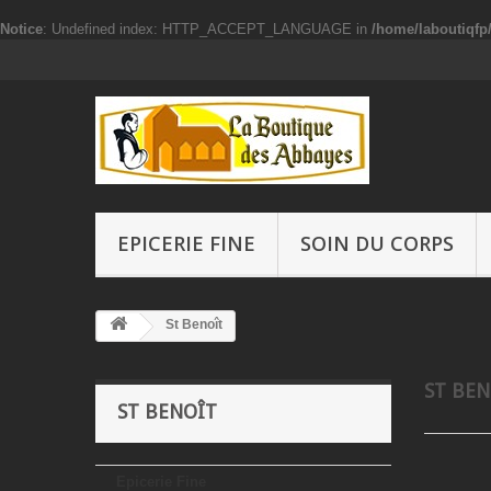
Notice
: Undefined index: HTTP_ACCEPT_LANGUAGE in
/home/laboutiqf
EPICERIE FINE
SOIN DU CORPS
St Benoît
ST BE
ST BENOÎT
Epicerie Fine