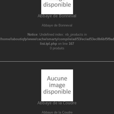
Abbaye de Bonneval
Abbaye de Bonneval
Notice
: Undefined index: nb_products in
/home/laboutiqfp/www/cache/smarty/compile/ad/53/ec/ad53ec8b6bf5f9ad9
list.tpl.php
on line
167
0 produits
Abbaye de la Coudre
Abbaye de la Coudre