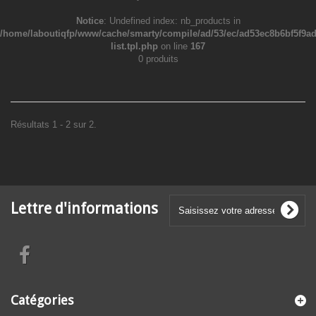
Notice
: Undefined index: nb_products in
/home/laboutiqfp/www/cache/smarty/compile/ad/53/ec/ad53ec8b6bf5f9ad9
list.tpl.php
on line
167
0 produits
Résultats 1 - 2 sur 2.
Lettre d'informations
Catégories