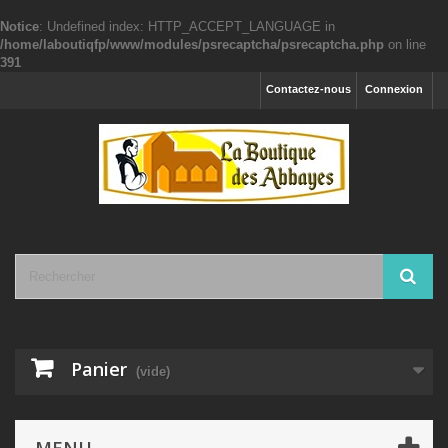
Notice
: Undefined index: HTTP_ACCEPT_LANGUAGE in
/home/laboutiqfp/www/modules/psrecaptcha/psrecaptcha.php
on line
391
Contactez-nous
Connexion
Panier
(vide)