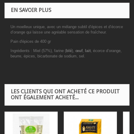
EN SAVOIR PLUS
Un moelleux unique, avec un mélange subtil d’épices et d’écorce
d’orange qui laisse une agréable sensation de fraîcheur.
Pain d'épices de 400 gr
Ingrédients :
Miel (57%), farine (
blé
),
œuf
,
lait
, écorce d’orange,
beurre, épices, bicarbonate de sodium, sel.
LES CLIENTS QUI ONT ACHETÉ CE PRODUIT
ONT ÉGALEMENT ACHETÉ...