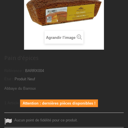
Agrandir l'image
Pain d'épices
Référence :
BARRX004
État :
Produit Neuf
Abbaye du Barroux
1
Article
Attention : dernières pièces disponibles !
Aucun point de fidélité pour ce produit.