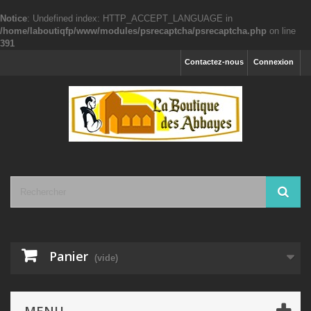
Notice
: Undefined index: HTTP_ACCEPT_LANGUAGE in
/home/laboutiqfp/www/modules/psrecaptcha/psrecaptcha.php
on line
391
Contactez-nous
Connexion
Panier
(vide)