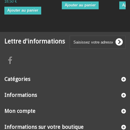
18,50 €
Ajouter au panier
Ajou
Ajouter au panier
Lettre d'informations
Catégories
Informations
Mon compte
Informations sur votre boutique