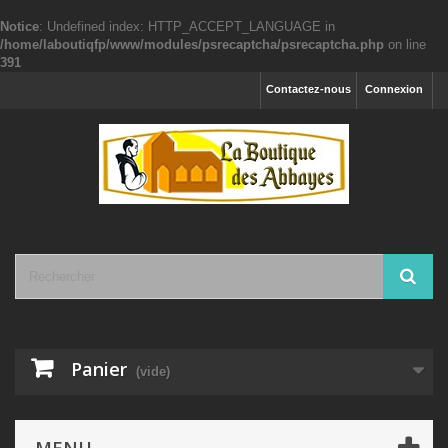
Notice
: Undefined index: HTTP_ACCEPT_LANGUAGE in
/home/laboutiqfp/www/modules/psrecaptcha/psrecaptcha.php
on line
391
Contactez-nous
Connexion
Panier
(vide)