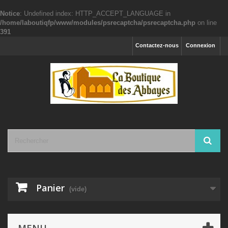
Notice
: Undefined index: HTTP_ACCEPT_LANGUAGE in
/home/laboutiqfp/www/modules/psrecaptcha/psrecaptcha.php
on line
391
Contactez-nous
Connexion
Panier
(vide)