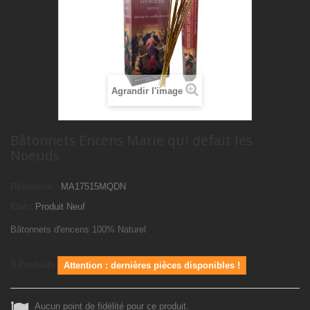
Agrandir l'image
Bâtonnets Encens Marie qui défait les
Noeuds
Référence :
MA17515MQDN
État :
Produit Neuf
Bâtonnets d'encens 100% Naturel
3
Produits
Attention : dernières pièces disponibles !
Aucun point de fidélité pour ce produit.